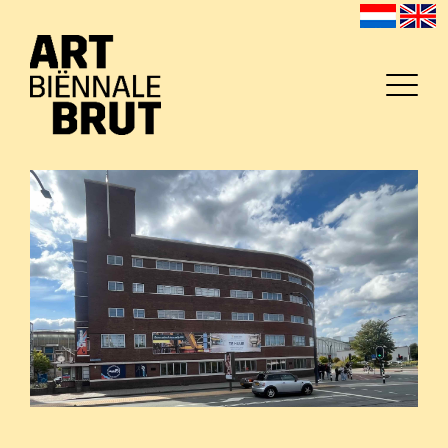
Home
Exposanten
2026
Archief
Programma