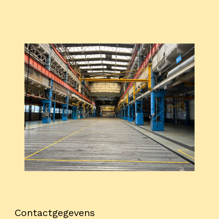
Onderwijs
Blijgoedplein
Doe mee
Bezoekers
Parking
Over ons
Art Brut
Nieuws
ANBI
Fotoalbums
Partners
Contactgegevens
Vrijwilligers