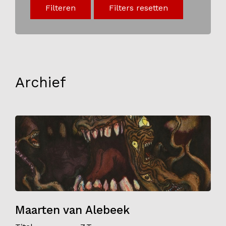
Filteren
Filters resetten
Onderwijs
Blijgoedplein
Doe mee
Bezoekers
Archief
Parking
Over ons
Art Brut
Nieuws
ANBI
Fotoalbums
Partners
Maarten van Alebeek
Vrijwilligers