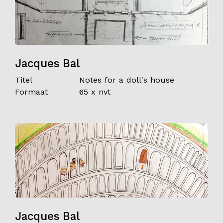
Jacques Bal
Titel
Notes for a doll's house
Formaat
65 x nvt
Jacques Bal