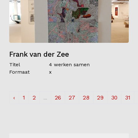
Frank van der Zee
Titel
4 werken samen
Formaat
x
‹
1
2
...
26
27
28
29
30
31