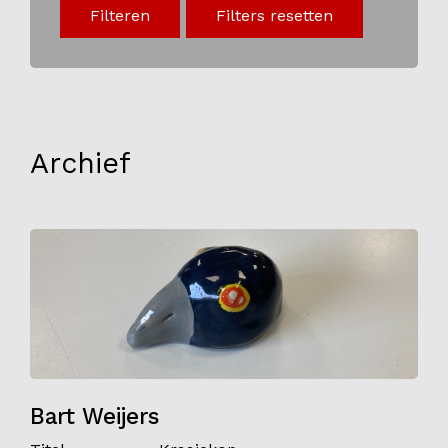
Filteren
Filters resetten
Onderwijs
Blijgoedplein
Doe mee
Bezoekers
Archief
Parking
Over ons
Art Brut
Nieuws
ANBI
Fotoalbums
Partners
Bart Weijers
Vrijwilligers