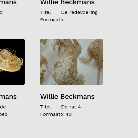
kmans
Willie Beckmans
 2
Titel
De redevoering
Formaat
x
kmans
Willie Beckmans
ude
Titel
De rat 4
oed
Formaat
x 40