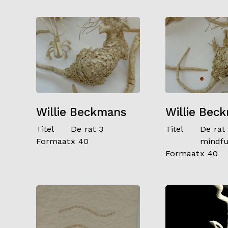
Willie Beckmans
Willie Bec
Titel
De rat 3
Titel
De rat
Formaat
x 40
mindfu
Formaat
x 40