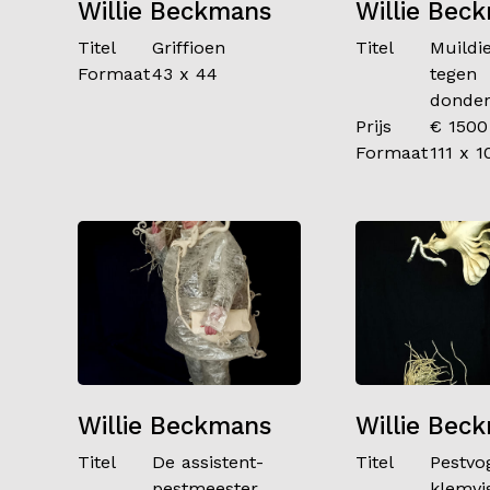
Willie Beckmans
Willie Bec
Titel
Griffioen
Titel
Muildi
Formaat
43 x 44
tegen
donde
Prijs
€ 1500
Formaat
111 x 1
Willie Beckmans
Willie Bec
Titel
De assistent-
Titel
Pestvo
pestmeester
klemvi