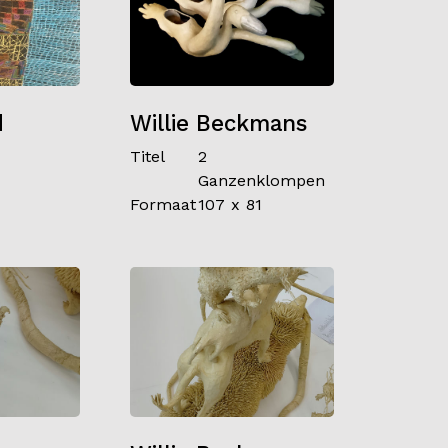
d
Willie Beckmans
Titel
2
Ganzenklompen
Formaat
107 x 81