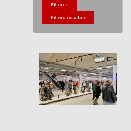
Filteren
Programma
Filters resetten
Onderwijs
Blijgoedplein
Doe mee
Bezoekers
Parking
Over ons
Art Brut
Nieuws
ANBI
Fotoalbums