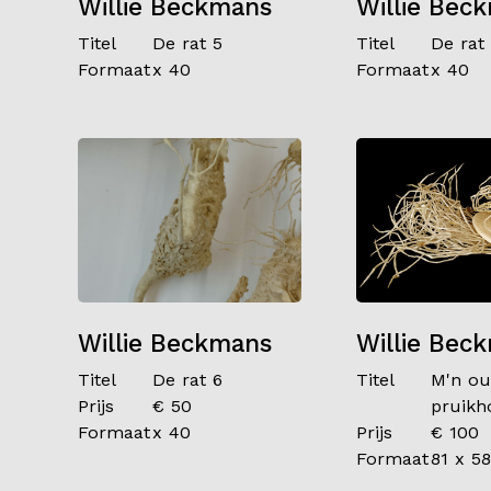
Willie Beckmans
Willie Bec
Titel
De rat 5
Titel
De rat
Formaat
x 40
Formaat
x 40
Willie Beckmans
Willie Bec
Titel
De rat 6
Titel
M'n o
Prijs
€ 50
pruikh
Formaat
x 40
Prijs
€ 100
Formaat
81 x 58