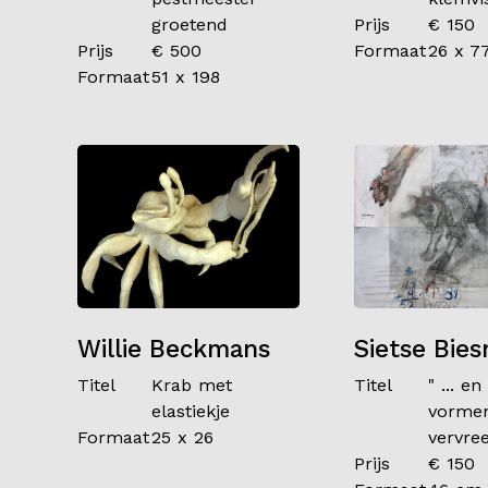
groetend
Prijs
€ 150
Prijs
€ 500
Formaat
26 x 7
Formaat
51 x 198
Willie Beckmans
Sietse Bie
Titel
Krab met
Titel
" ... e
elastiekje
vorme
Formaat
25 x 26
vervree
Prijs
€ 150