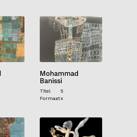
d
Mohammad
Banissi
Titel
5
Formaat
x