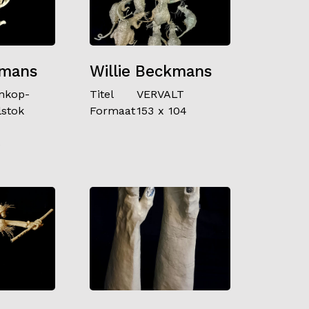
kmans
Willie Beckmans
nkop-
Titel
VERVALT
stok
Formaat
153 x 104
6