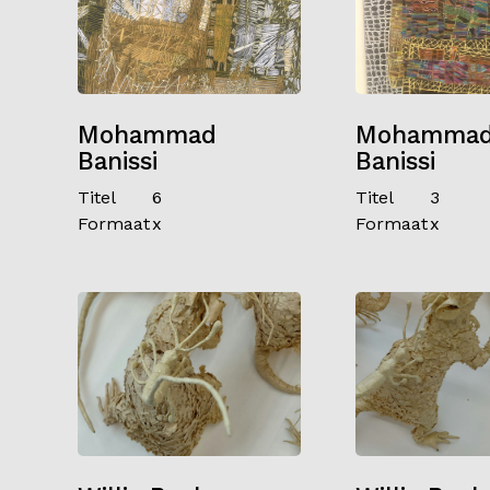
Mohammad
Mohamma
Banissi
Banissi
Titel
6
Titel
3
Formaat
x
Formaat
x