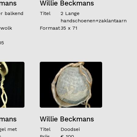
kmans
Willie Beckmans
er balkend
Titel
2 Lange
handschoenen+zaklantaarn
rwolk
Formaat
35 x 71
05
kmans
Willie Beckmans
gel met
Titel
Doodsei
s
Prijs
€ 100