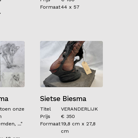
Formaat
44 x 57
7
sma
Sietse Biesma
n toen onze
Titel
VERANDERLIJK
n
Prijs
€ 350
mden, ..."
Formaat
19,8 cm x 27,8
cm