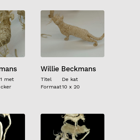
kmans
Willie Beckmans
 1 met
Titel
De kat
cker
Formaat
10 x 20