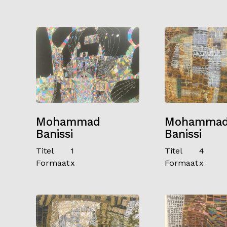
Mohammad
Mohamma
Banissi
Banissi
Titel
1
Titel
4
Formaat
x
Formaat
x